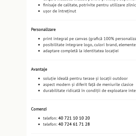
finisaje de calitate, potrivite pentru utilizare zilni
ușor de întreținut
Personalizare
print integral pe canvas (grafică 100% personaliza
posibilitate integrare logo, culori brand, elemente
adaptare completă la identitatea locației
Avantaje
soluție ideală pentru terase și locații outdoor
aspect modern și diferit față de meniurile clasice
durabilitate ridicată în condiții de exploatare int
Comenzi
telefon:
40 721 10 10 20
telefon:
40 724 61 71 28