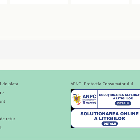
i de plata
APNC - Protectia Consumatorului
are
ont
de retur
L