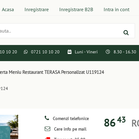
Acasa
Inregistrare
Inregistrare B2B
Intra in cont
10 10 20
0721 10 10 20
Luni - Vineri
8.30 - 16.30
rta Meniu Restaurant TERASA Personalizat U119124
9124
43
86
Comenzi telefonice
R
Cere info pe mail