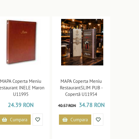
MAPA Coperta Meniu
MAPA Coperta Meniu
estaurant INELE Maron
RestaurantSLIM PUB -
U11995
Copertă U11954
24.39 RON
34.78 RON
40.57 RON
Cumpara
Cumpara