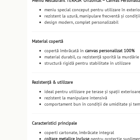
Meniu Restaurant TERASA Orizontal – Canvas Personaliz
meniu special conceput pentru utilizare în exterior
rezistent la uzură, manipulare frecventă și condiții
design modern, complet personalizabil
Material copertă
copertă îmbrăcată în
canvas personalizat 100%
material durabil, cu rezistență sporită la murdărie
structură rigidă pentru stabilitate în utilizare
Rezistență & utilizare
ideal pentru utilizare pe terase și spații exterioar
rezistent la manipulare intensivă
comportament bun în condiții de umiditate și tem
Caracteristici principale
coperti cartonate, îmbrăcate integral
colțare metalice incluse
pentru protecție suplime