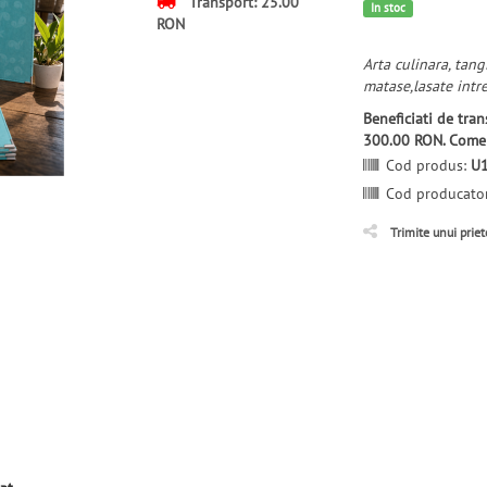
Transport: 25.00
In stoc
RON
Arta culinara, tangi
matase,lasate intr
Beneficiati de tr
300.00 RON. Comen
Cod produs:
U
Cod producato
Trimite unui prie