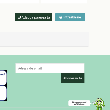
Adauga parerea ta
Intreaba-ne
Aboneaza-te