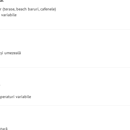
at
 (terase, beach baruri, cafenele)
 variabile
 și umezeală
e
peraturi variabile
ntară