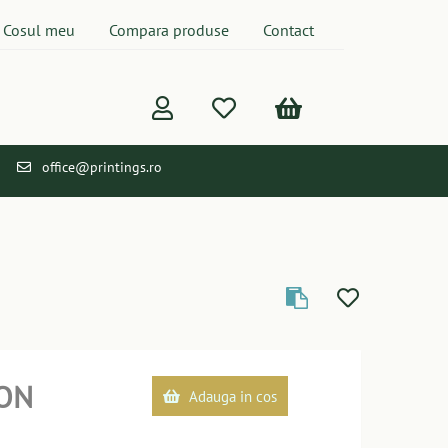
Cosul meu
Compara produse
Contact
office@printings.ro
ON
Adauga in cos