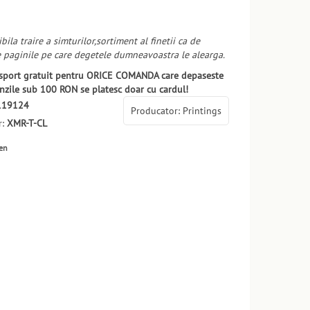
bila traire a simturilor,sortiment al finetii ca de
e paginile pe care degetele dumneavoastra le alearga.
ansport gratuit pentru ORICE COMANDA care depaseste
zile sub 100 RON se platesc doar cu cardul!
119124
Producator: Printings
r:
XMR-T-CL
ten