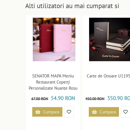
Alti utilizatori au mai cumparat si
SENATOR MAPA Meniu
Carte de Onoare U119
Restaurant Coperți
Personalizate Nuanțe Roșu
U119132
54.90 RON
350.90 R
67.00 RON
450.00 RON
Cumpara
Cumpara