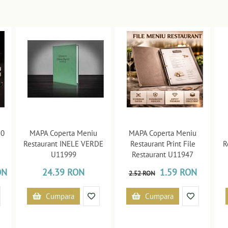
50
MAPA Coperta Meniu
MAPA Coperta Meniu
Restaurant INELE VERDE
Restaurant Print File
R
U11999
Restaurant U11947
ON
24.39 RON
1.59 RON
2.52 RON
Cumpara
Cumpara