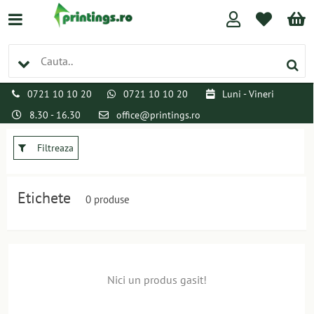
0721 10 10 20
0721 10 10 20
Luni - Vineri
8.30 - 16.30
office@printings.ro
Filtreaza
Etichete
0 produse
Nici un produs gasit!