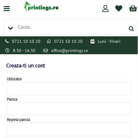
0721 10 10 20
0721 10 10 20
Luni - Vineri
8.30 - 16.30
office@printings.ro
Creaza-ti un cont
Utilizator
Parola
Repeta parola