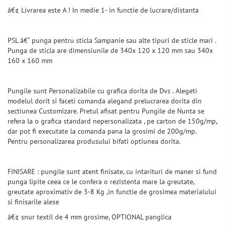
â€¢ Livrarea este A ! In medie 1- in functie de lucrare/distanta
PSL â€“ punga pentru sticla Sampanie sau alte tipuri de sticle mari .
Punga de sticla are dimensiunile de 340x 120 x 120 mm sau 340x
160 x 160 mm
Pungile sunt Personalizabile cu grafica dorita de Dvs . Alegeti
modelul dorit si faceti comanda alegand prelucrarea dorita din
sectiunea Customizare. Pretul afisat pentru Pungile de Nunta se
refera la o grafica standard nepersonalizata , pe carton de 150g/mp,
dar pot fi executate la comanda pana la grosimi de 200g/mp.
Pentru personalizarea produsului bifati optiunea dorita.
FINISARE : pungile sunt atent finisate, cu intarituri de maner si fund
punga lipite ceea ce le confera o rezistenta mare la greutate,
greutate aproximativ de 3-8 Kg ,in functie de grosimea materialului
si finisarile alese
â€¢ snur textil de 4 mm grosime, OPTIONAL panglica