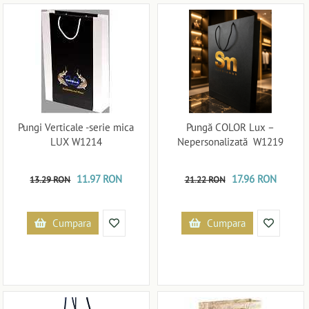
Pungi Verticale -serie mica
Pungă COLOR Lux –
LUX W1214
Nepersonalizată W1219
11.97 RON
17.96 RON
13.29 RON
21.22 RON
Cumpara
Cumpara