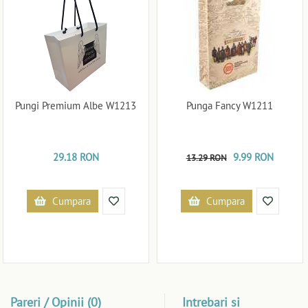
Pungi Premium Albe W1213
Punga Fancy W1211
29.18 RON
9.99 RON
13.29 RON
Cumpara
Cumpara
Pareri / Opinii (0)
Intrebari si