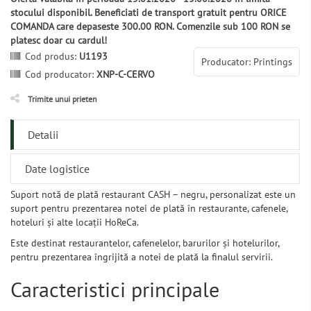
stocului disponibil. Beneficiati de transport gratuit pentru ORICE
COMANDA care depaseste 300.00 RON. Comenzile sub 100 RON se
platesc doar cu cardul!
Cod produs:
U1193
Producator: Printings
Cod producator:
XNP-C-CERVO
Trimite unui prieten
Detalii
Date logistice
Suport notă de plată restaurant CASH – negru, personalizat este un
suport pentru prezentarea notei de plată în restaurante, cafenele,
hoteluri și alte locații HoReCa.
Este destinat restaurantelor, cafenelelor, barurilor și hotelurilor,
pentru prezentarea îngrijită a notei de plată la finalul servirii.
Caracteristici principale