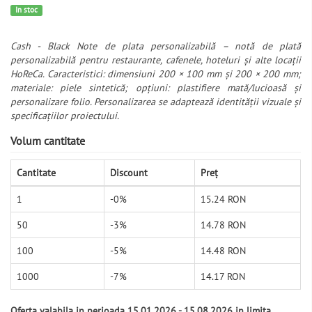
In stoc
Cash - Black Note de plata personalizabilă – notă de plată
personalizabilă pentru restaurante, cafenele, hoteluri și alte locații
HoReCa. Caracteristici: dimensiuni 200 × 100 mm și 200 × 200 mm;
materiale: piele sintetică; opțiuni: plastifiere mată/lucioasă și
personalizare folio. Personalizarea se adaptează identității vizuale și
specificațiilor proiectului.
Volum cantitate
Cantitate
Discount
Preț
1
-0%
15.24 RON
50
-3%
14.78 RON
100
-5%
14.48 RON
1000
-7%
14.17 RON
Oferta valabila in perioada 15.01.2026 - 15.08.2026 in limita