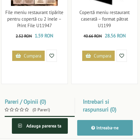
File meniu restaurant tipărite
Copertă meniu restaurant
pentru copertă cu 2 inele –
caserată – format pătrat
Print File U11947
U1199
1.59 RON
28.56 RON
2.52 RON
40.66 RON
Cumpara
Cumpara
Pareri / Opinii (0)
Intrebari si
raspunsuri (0)
(0 Pareri)
Adauga parerea ta
Intreaba-ne