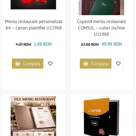
Meniu restaurant personalizat
Copertă meniu restaurant
A4 – carton plastifiat U11968
CONSUL – culori închise
U11988
1.98 RON
49.99 RON
4.07 RON
67.00 RON
Cumpara
Cumpara