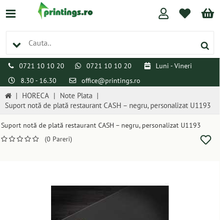
0721 10 10 20
0721 10 10 20
Luni - Vineri
8.30 - 16.30
office@printings.ro
|
HORECA
|
Note Plata
|
Suport notă de plată restaurant CASH – negru, personalizat U1193
Suport notă de plată restaurant CASH – negru, personalizat U1193
(0 Pareri)