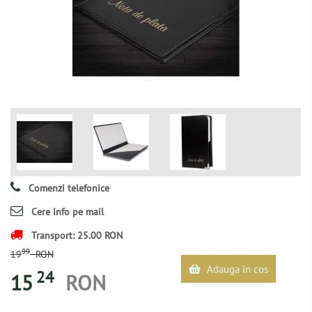
Comenzi telefonice
Cere info pe mail
Transport: 25.00 RON
99
19
RON
Adauga in cos
24
15
RON