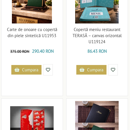
Carte de onoare cu copertă
Copertă meniu restaurant
din piele sintetică U11953
TERASĂ – canvas orizontal
U119124
290.40 RON
86.43 RON
375.00 RON
Cumpara
Cumpara