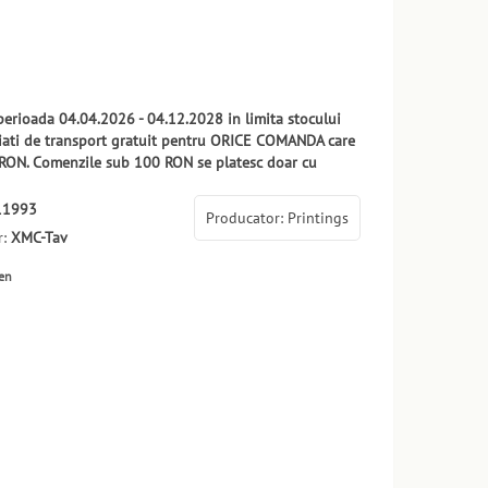
 perioada 04.04.2026 - 04.12.2028 in limita stocului
ciati de transport gratuit pentru ORICE COMANDA care
RON. Comenzile sub 100 RON se platesc doar cu
11993
Producator: Printings
r:
XMC-Tav
ten