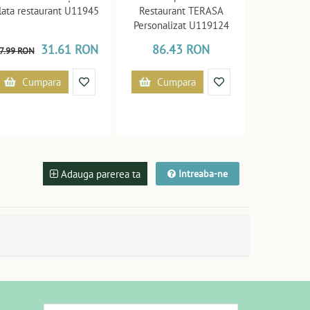
lata restaurant U11945
Restaurant TERASA
Personalizat U119124
31.61 RON
86.43 RON
7.99 RON
Cumpara
Cumpara
Adauga parerea ta
Intreaba-ne