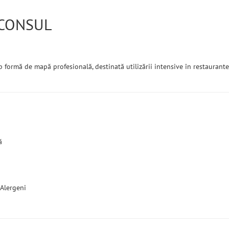
t CONSUL
ormă de mapă profesională, destinată utilizării intensive în restaurante,
ă
 Alergeni