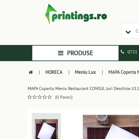
PRODUSE
0721 
|
HORECA
|
Meniu Lux
|
MAPA Coperta M
MAPA Coperta Meniu Restaurant CONSUL lori Deschise U1
(0 Pareri)