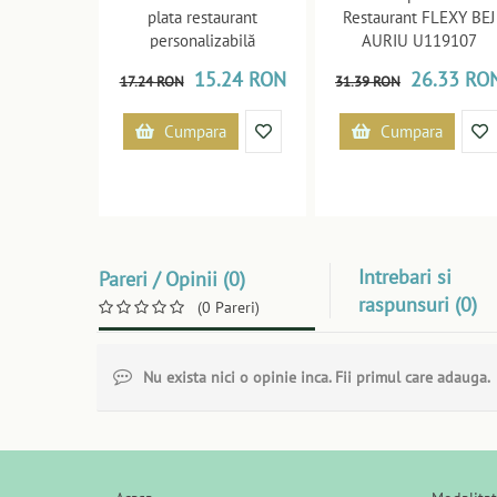
plata restaurant
Restaurant FLEXY BEJ
personalizabilă
AURIU U119107
personalizată U11914
15.24 RON
26.33 RO
17.24 RON
31.39 RON
Cumpara
Cumpara
Intrebari si
Pareri / Opinii (0)
raspunsuri (0)
(0 Pareri)
Nu exista nici o opinie inca. Fii primul care adauga.