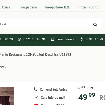
Acasa
Inregistrare
Inregistrare B2B
Intra in cont
10 10 20
0721 10 10 20
Luni - Vineri
8.30 - 16.30
eniu Restaurant CONSUL lori Deschise U11993
1993
00
67
RON
Comenzi telefonice
99
49
R
Cere info pe mail