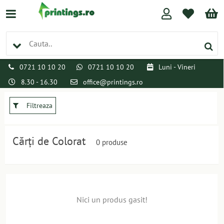
0721 10 10 20
0721 10 10 20
Luni - Vineri
8.30 - 16.30
office@printings.ro
Filtreaza
Cărți de Colorat
0 produse
Nici un produs gasit!