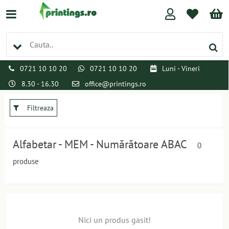
0721 10 10 20
0721 10 10 20
Luni - Vineri
8.30 - 16.30
office@printings.ro
Filtreaza
Alfabetar - MEM - Numărătoare ABAC
0
produse
Nici un produs gasit!