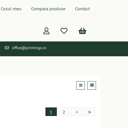
Cosul meu
Compara produse
Contact
office@printings.ro
1
2