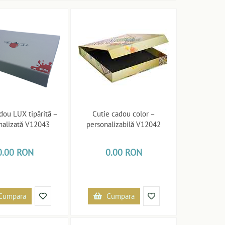
dou LUX tipărită –
Cutie cadou color –
nalizată V12043
personalizabilă V12042
0.00 RON
0.00 RON
Cumpara
Cumpara