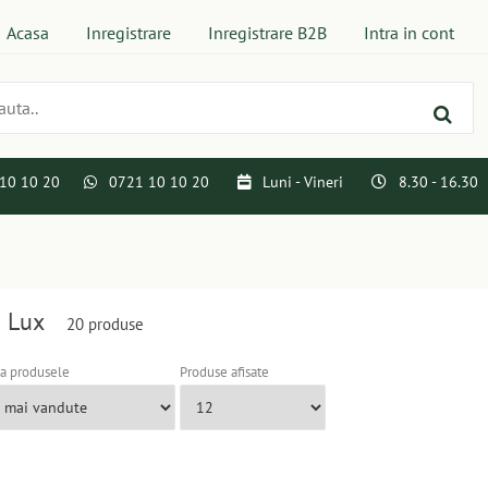
Acasa
Inregistrare
Inregistrare B2B
Intra in cont
10 10 20
0721 10 10 20
Luni - Vineri
8.30 - 16.30
i Lux
20 produse
a produsele
Produse afisate