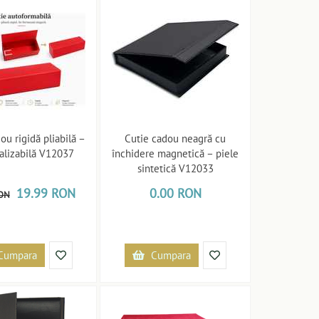
ou rigidă pliabilă –
Cutie cadou neagră cu
alizabilă V12037
închidere magnetică – piele
sintetică V12033
19.99 RON
0.00 RON
RON
Cumpara
Cumpara