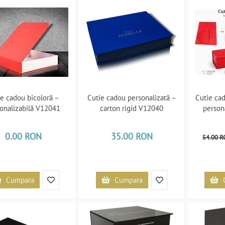
ie cadou bicoloră –
Cutie cadou personalizată –
Cutie cad
onalizabilă V12041
carton rigid V12040
person
0.00 RON
35.00 RON
54.00 
Cumpara
Cumpara