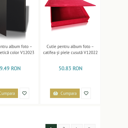
entru album foto –
Cutie pentru album foto –
tetică color V12023
catifea și piele cusută V12022
9.49 RON
50.83 RON
Cumpara
Cumpara