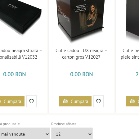
cadou neagră striată –
Cutie cadou LUX neagră –
Cutie p
onalizabilă V12032
carton gros V12027
piele sin
0.00 RON
0.00 RON
2
Cumpara
Cumpara
a produsele
Produse afisate