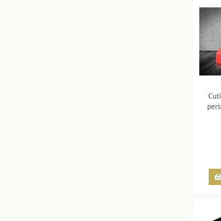
Cut
pers