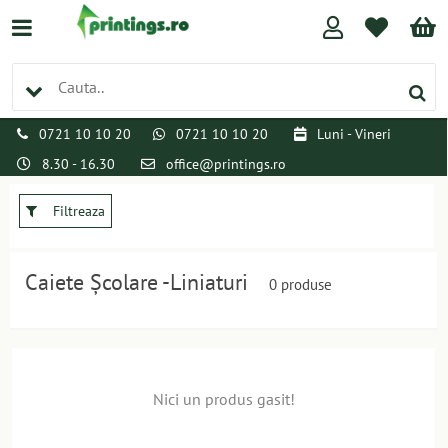
0721 10 10 20
0721 10 10 20
Luni - Vineri
8.30 - 16.30
office@printings.ro
Filtreaza
Caiete Școlare -Liniaturi
0 produse
Nici un produs gasit!