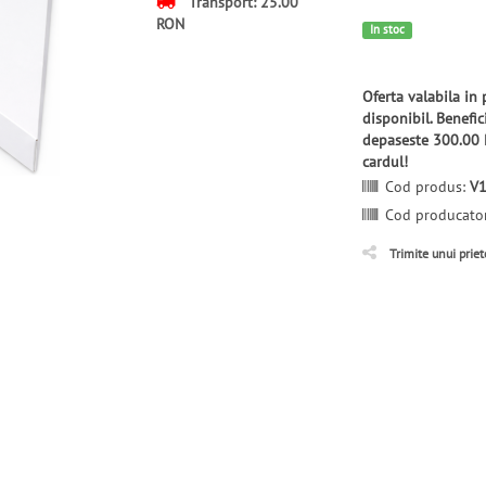
Transport: 25.00
RON
In stoc
Oferta valabila in
disponibil. Benefi
depaseste 300.00 
cardul!
Cod produs:
V
Cod producato
Trimite unui prie