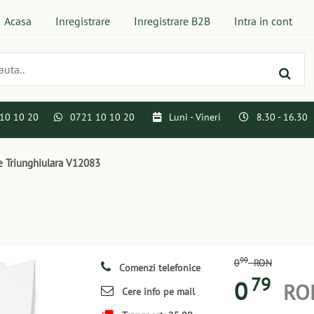
Acasa
Inregistrare
Inregistrare B2B
Intra in cont
10 10 20
0721 10 10 20
Luni - Vineri
8.30 - 16.30
e Triunghiulara V12083
99
0
RON
Comenzi telefonice
79
0
RO
Cere info pe mail