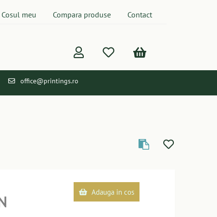
Cosul meu
Compara produse
Contact
office@printings.ro
Adauga in cos
N