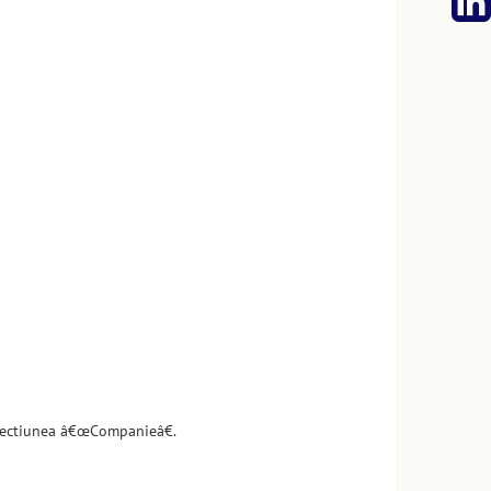
n sectiunea â€œCompanieâ€.