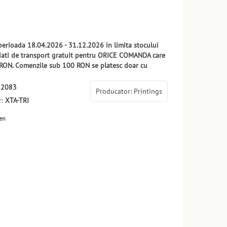
 perioada 18.04.2026 - 31.12.2026 in limita stocului
ciati de transport gratuit pentru ORICE COMANDA care
RON. Comenzile sub 100 RON se platesc doar cu
12083
Producator: Printings
r:
XTA-TRI
ten