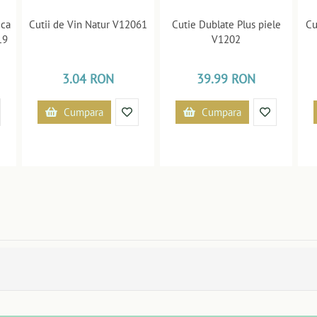
ica
Cutii de Vin Natur V12061
Cutie Dublate Plus piele
Cu
19
V1202
3.04 RON
39.99 RON
Cumpara
Cumpara