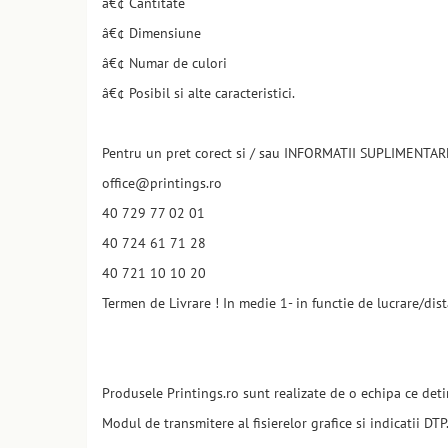
â€¢ Cantitate
â€¢ Dimensiune
â€¢ Numar de culori
â€¢ Posibil si alte caracteristici.
Pentru un pret corect si / sau INFORMATII SUPLIMENTARE,
office@printings.ro
40 729 77 02 01
40 724 61 71 28
40 721 10 10 20
Termen de Livrare ! In medie 1- in functie de lucrare/dist
Produsele Printings.ro sunt realizate de o echipa ce det
Modul de transmitere al fisierelor grafice si indicatii DTP