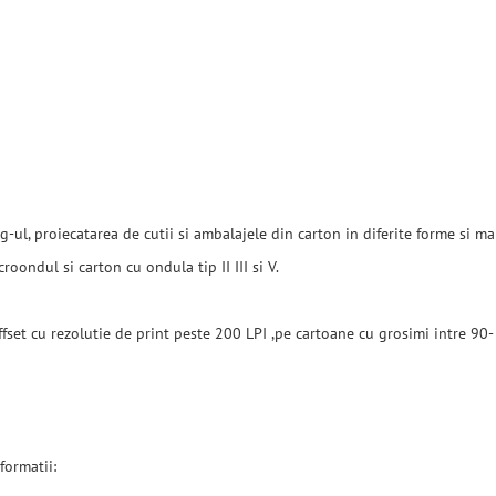
g-ul, proiecatarea de cutii si ambalajele din carton in diferite forme si ma
roondul si carton cu ondula tip II III si V.
offset cu rezolutie de print peste 200 LPI ,pe cartoane cu grosimi intre 9
formatii: