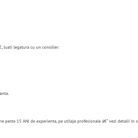
 luati legatura cu un consilier:
anta.
ine peste 15 ANI de experienta, pe utilaje profesionale â€“ vezi detalii i
.