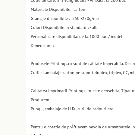
Cutie de carton Triunghiulară - Ambalat la 200 buc
Materiale Disponibile : carton
Gramaje disponibile : 250 -270g/mp
Culori Disponibile in standard : - alb
Personalizare disponibila: de la 1000 buc / model
Dimensiuni :
Produsele Printings.ro sunt de calitate impecabila. Desin
Cutii si ambalaje carton pe suport duplex, triplex, GC, mic
Calitatea imprimarii Printings .ro este deosebita, Tipar 
Producem :
Pungi , ambalaje de LUX, cutii de cadouri etc
Pentru o cotatie de prÃªt avem nevoia de urmatoarele in