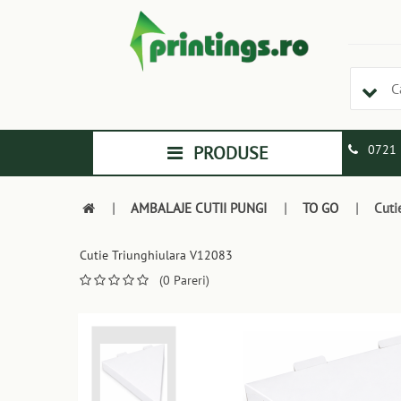
PRODUSE
0721 
|
AMBALAJE CUTII PUNGI
|
TO GO
|
Cuti
Cutie Triunghiulara V12083
(0 Pareri)