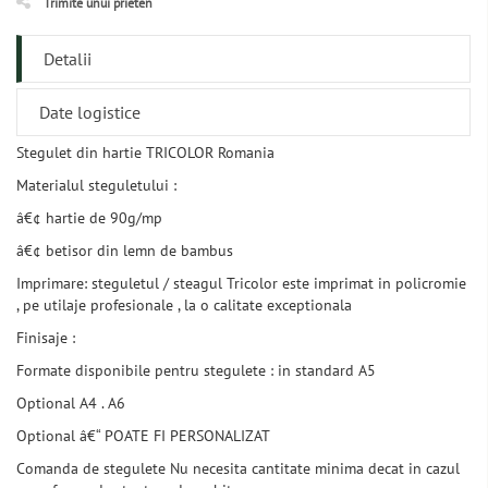
Trimite unui prieten
Detalii
Date logistice
Stegulet din hartie TRICOLOR Romania
Materialul steguletului :
â€¢ hartie de 90g/mp
â€¢ betisor din lemn de bambus
Imprimare: steguletul / steagul Tricolor este imprimat in policromie
, pe utilaje profesionale , la o calitate exceptionala
Finisaje :
Formate disponibile pentru stegulete : in standard A5
Optional A4 . A6
Optional â€“ POATE FI PERSONALIZAT
Comanda de stegulete Nu necesita cantitate minima decat in cazul