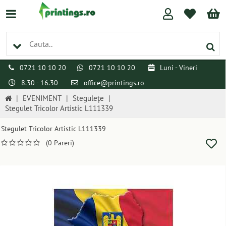
0721 10 10 20
0721 10 10 20
Luni - Vineri
8.30 - 16.30
office@printings.ro
|
EVENIMENT
|
Stegulețe
|
Stegulet Tricolor Artistic L111339
Stegulet Tricolor Artistic L111339
(0 Pareri)