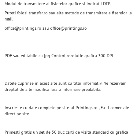
Modul de transmitere al fisierelor grafice si indicatii DTP.
Puteti folosi transfer.ro sau alte metode de transmitere a fiserelor la
mail
office@printings.ro sau office@printings.ro
PDF sau editabile cu jpg Control rezolutie grafica 300 DPI
Datele cuprinse in acest site sunt cu titlu informativ. Ne rezervam
dreptul de a le modifica fara o informare prealabila.
Inscrie-te cu date complete pe site-ul Printings.ro , Fa-ti comenzile
direct pe site.
Primesti gratis un set de 50 buc carti de vizita standard cu grafica