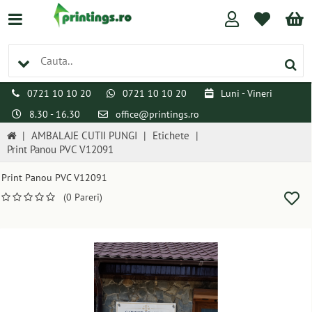
0721 10 10 20
0721 10 10 20
Luni - Vineri
8.30 - 16.30
office@printings.ro
|
AMBALAJE CUTII PUNGI
|
Etichete
|
Print Panou PVC V12091
Print Panou PVC V12091
(0 Pareri)