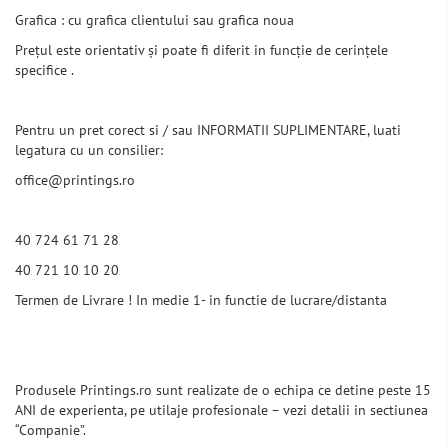
Grafica : cu grafica clientului sau grafica noua
Prețul este orientativ și poate fi diferit in funcție de cerințele
specifice .
Pentru un pret corect si / sau INFORMATII SUPLIMENTARE, luati
legatura cu un consilier:
office@printings.ro
40 724 61 71 28
40 721 10 10 20
Termen de Livrare ! In medie 1- in functie de lucrare/distanta
Produsele Printings.ro sunt realizate de o echipa ce detine peste 15
ANI de experienta, pe utilaje profesionale – vezi detalii in sectiunea
“Companie”.