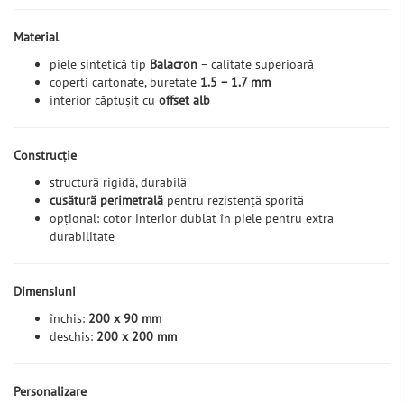
Material
piele sintetică tip
Balacron
– calitate superioară
coperti cartonate, buretate
1.5 – 1.7 mm
interior căptușit cu
offset alb
Construcție
structură rigidă, durabilă
cusătură perimetrală
pentru rezistență sporită
opțional: cotor interior dublat în piele pentru extra
durabilitate
Dimensiuni
închis:
200 x 90 mm
deschis:
200 x 200 mm
Personalizare