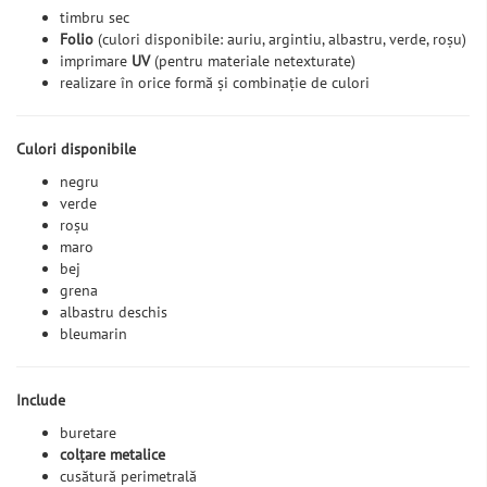
timbru sec
Folio
(culori disponibile: auriu, argintiu, albastru, verde, roșu)
imprimare
UV
(pentru materiale netexturate)
realizare în orice formă și combinație de culori
Culori disponibile
negru
verde
roșu
maro
bej
grena
albastru deschis
bleumarin
Include
buretare
colțare metalice
cusătură perimetrală