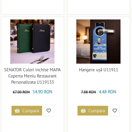
SENATOR Culori inchise MAPA
Hangere ușă U11911
Coperta Meniu Restaurant
Personalizata U119133
54.90 RON
4.48 RON
67.00 RON
7.88 RON
Cumpara
Cumpara