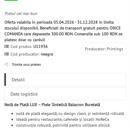
Pretul cel mai bun
Oferta valabila in perioada 05.04.2026 - 31.12.2028 in limita
stocului disponibil. Beneficiati de transport gratuit pentru ORICE
COMANDA care depaseste 300.00 RON. Comenzile sub 100 RON se
platesc doar cu cardul!
Cod produs:
U11936
Producator: Printings
Cod producator:
neagra
Trimite unui prieten
Detalii
Date logistice
Notă de Plată LUX – Piele Sintetică Balacron Buretată
notă de plată elegantă, cu design clasic și rezistență ridicată
ideală pentru restaurante, cafenele și locații HoReCa
construcție robustă, potrivită pentru utilizare zilnică