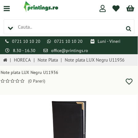
0721 10 10 20
0721 10 10 20
Luni - Vineri
8.30 - 16.30
office@printings.ro
|
HORECA
|
Note Plata
|
Note plata LUX Negru U11936
Note plata LUX Negru U11936
(0 Pareri)