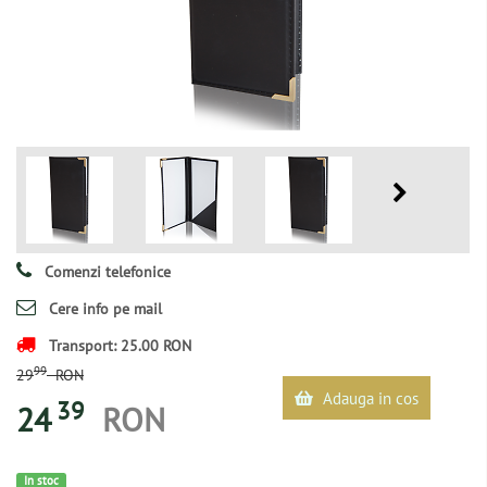
Comenzi telefonice
Cere info pe mail
Transport: 25.00 RON
99
29
RON
Adauga in cos
39
24
RON
In stoc