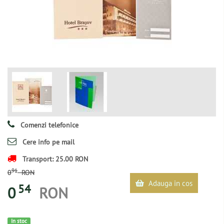
Comenzi telefonice
Cere info pe mail
Transport: 25.00 RON
91
0
RON
Adauga in cos
54
0
RON
In stoc