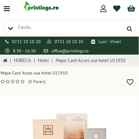
0721 10 10 20
0721 10 10 20
Luni - Vineri
8.30 - 16.30
office@printings.ro
|
HORECA
|
Hotel
|
Mape Card Acces usa hotel U11910
Mape Card Acces usa hotel U11910
(0 Pareri)