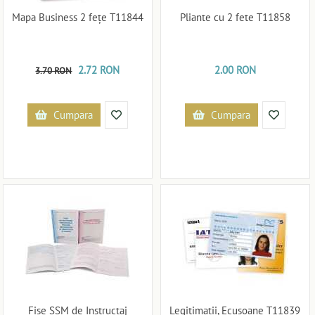
Mapa Business 2 fețe T11844
Pliante cu 2 fete T11858
2.72 RON
2.00 RON
3.70 RON
Cumpara
Cumpara
Fise SSM de Instructaj
Legitimatii, Ecusoane T11839