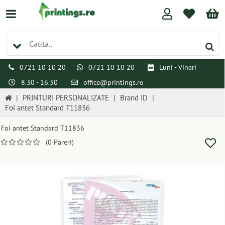
0721 10 10 20
0721 10 10 20
Luni - Vineri
8.30 - 16.30
office@printings.ro
|
PRINTURI PERSONALIZATE
|
Brand ID
|
Foi antet Standard T11836
Foi antet Standard T11836
(0 Pareri)