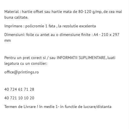
Material : hartie offset sau hartie mata de 80-120 g/mp, de cea mai
buna calitate.
Imprimare : policromie 1 fata , la rezolutie excelenta
Dimensiuni: foile cu antet au o dimensiune finite : A4 - 210 x 297
mm
Pentru un pret corect si / sau INFORMATII SUPLIMENTARE, luati
legatura cu un consilier:
office@printings.ro
40 724 61 71 28
40 721 10 10 20
Termen de Livrare ! In medie 1- in functie de lucrare/distanta