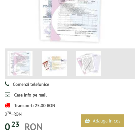
Comenzi telefonice
Cere info pe mail
Transport: 25.00 RON
70
0
RON
Adauga in cos
23
0
RON