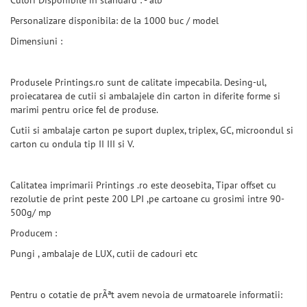
Culori Disponibile in standard : - alb
Personalizare disponibila: de la 1000 buc / model
Dimensiuni :
Produsele Printings.ro sunt de calitate impecabila. Desing-ul,
proiecatarea de cutii si ambalajele din carton in diferite forme si
marimi pentru orice fel de produse.
Cutii si ambalaje carton pe suport duplex, triplex, GC, microondul si
carton cu ondula tip II III si V.
Calitatea imprimarii Printings .ro este deosebita, Tipar offset cu
rezolutie de print peste 200 LPI ,pe cartoane cu grosimi intre 90-
500g/ mp
Producem :
Pungi , ambalaje de LUX, cutii de cadouri etc
Pentru o cotatie de prÃªt avem nevoia de urmatoarele informatii: