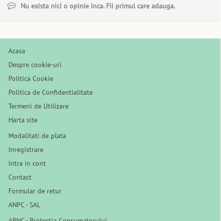
Nu exista nici o opinie inca. Fii primul care adauga.
Acasa
Despre cookie-uri
Politica Cookie
Politica de Confidentialitate
Termeni de Utilizare
Harta site
Modalitati de plata
Inregistrare
Intra in cont
Contact
Formular de retur
ANPC - SAL
APNC - Protectia Consumatorului