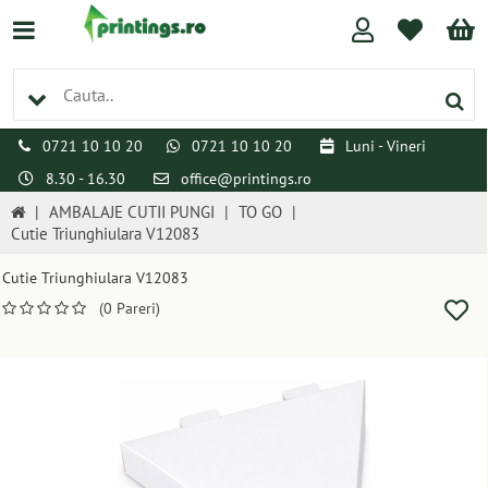
0721 10 10 20
0721 10 10 20
Luni - Vineri
8.30 - 16.30
office@printings.ro
|
AMBALAJE CUTII PUNGI
|
TO GO
|
Cutie Triunghiulara V12083
Cutie Triunghiulara V12083
(0 Pareri)