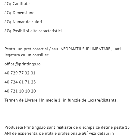
â€¢ Cantitate
â€¢ Dimensiune
â€¢ Numar de culori
â€¢ Posibil si alte caracteristici.
Pentru un pret corect si / sau INFORMATII SUPLIMENTARE, luati
legatura cu un consilier:
office@printings.ro
40 729 77 02 01
40 724 61 71 28
40 721 10 10 20
Termen de Livrare ! In medie 1- in functie de lucrare/distanta.
Produsele Printings.ro sunt realizate de o echipa ce detine peste 15
ANI de experienta, pe utilaje profesionale â€“ vezi detalii in