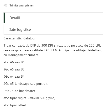
Trimite unui prieten
Detalii
Date logistice
Caracteristici Catalog:
Tipar cu rezolutie DTP de 300 DPI si rezolutie pe placa de 220 LPI,
ceea ce garanteaza calitate EXCELENTA!. Tipar pe utilaje Heidelberg
cu management culoare.
â€¢ A6 sau B6
â€¢ A5 sau B5
â€¢ A4 sau B4
â€¢ A3 landscape sau portrait
- tipuri de imprimare:
â€¢ tipar digital (maxim 300gr/mp)
â€¢ tipar offset