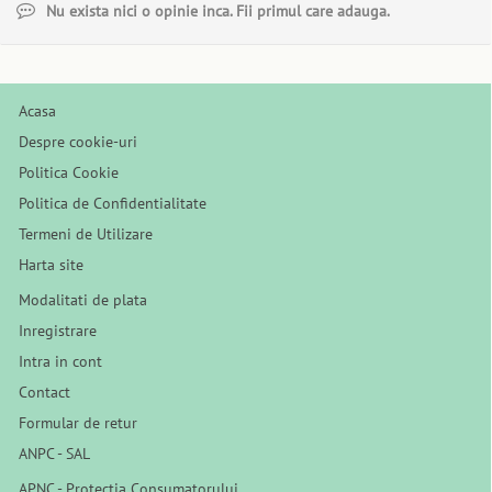
Nu exista nici o opinie inca. Fii primul care adauga.
Acasa
Despre cookie-uri
Politica Cookie
Politica de Confidentialitate
Termeni de Utilizare
Harta site
Modalitati de plata
Inregistrare
Intra in cont
Contact
Formular de retur
ANPC - SAL
APNC - Protectia Consumatorului