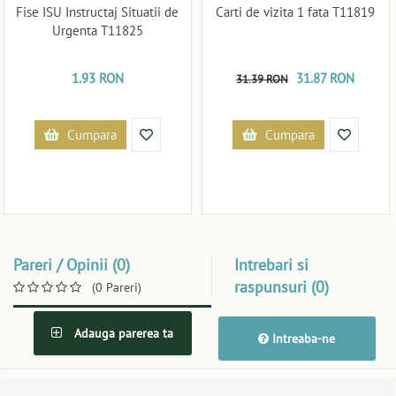
Fise ISU Instructaj Situatii de
Carti de vizita 1 fata T11819
Urgenta T11825
1.93 RON
31.87 RON
31.39 RON
Cumpara
Cumpara
Pareri / Opinii (0)
Intrebari si
raspunsuri (0)
(0 Pareri)
Adauga parerea ta
Intreaba-ne