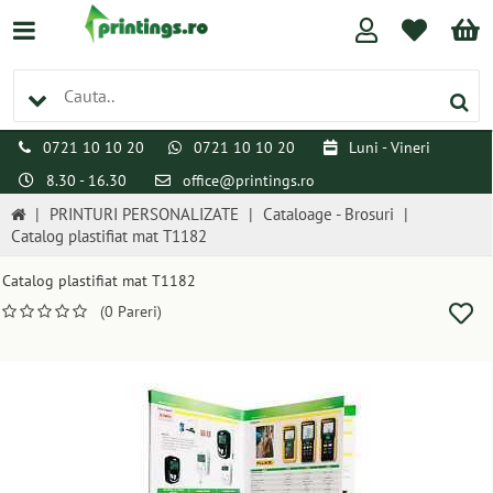
0721 10 10 20
0721 10 10 20
Luni - Vineri
8.30 - 16.30
office@printings.ro
|
PRINTURI PERSONALIZATE
|
Cataloage - Brosuri
|
Catalog plastifiat mat T1182
Catalog plastifiat mat T1182
(0 Pareri)