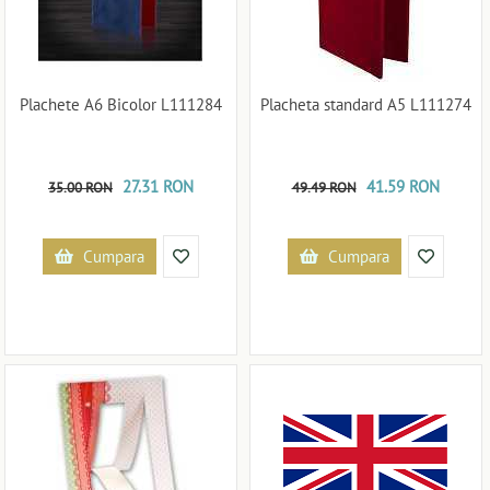
Plachete A6 Bicolor L111284
Placheta standard A5 L111274
27.31 RON
41.59 RON
35.00 RON
49.49 RON
Cumpara
Cumpara