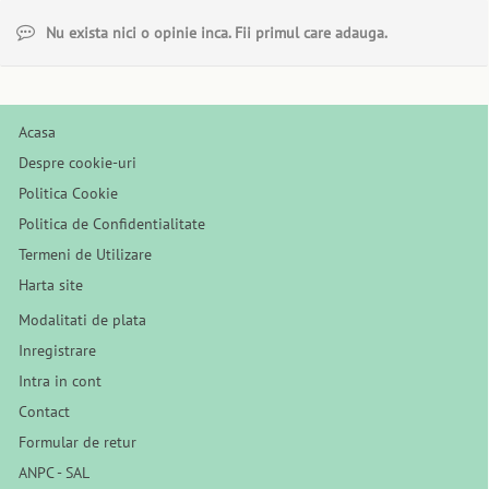
Nu exista nici o opinie inca. Fii primul care adauga.
Acasa
Despre cookie-uri
Politica Cookie
Politica de Confidentialitate
Termeni de Utilizare
Harta site
Modalitati de plata
Inregistrare
Intra in cont
Contact
Formular de retur
ANPC - SAL