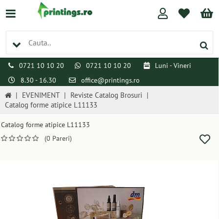
0721 10 10 20
0721 10 10 20
Luni - Vineri
8.30 - 16.30
office@printings.ro
|
EVENIMENT
|
Reviste Catalog Brosuri
|
Catalog forme atipice L11133
Catalog forme atipice L11133
(0 Pareri)