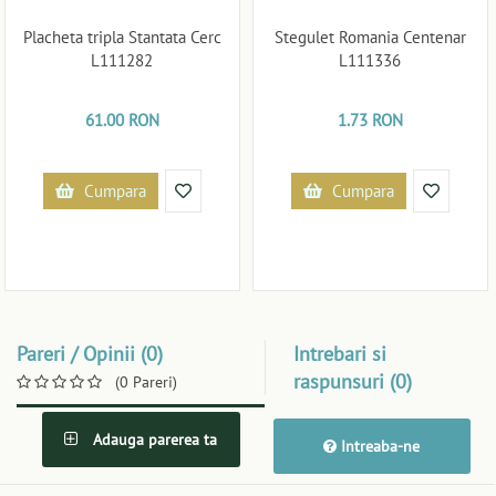
Placheta tripla Stantata Cerc
Stegulet Romania Centenar
L111282
L111336
61.00 RON
1.73 RON
Cumpara
Cumpara
Pareri / Opinii (0)
Intrebari si
raspunsuri (0)
(0 Pareri)
Adauga parerea ta
Intreaba-ne