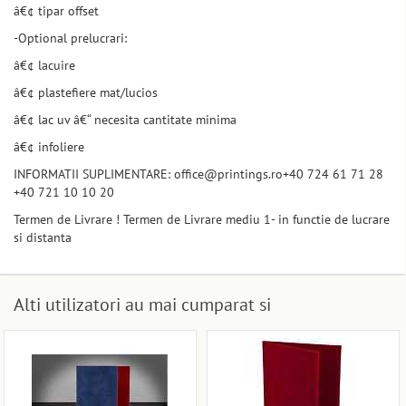
â€¢ tipar offset
-Optional prelucrari:
â€¢ lacuire
â€¢ plastefiere mat/lucios
â€¢ lac uv â€“ necesita cantitate minima
â€¢ infoliere
INFORMATII SUPLIMENTARE: office@printings.ro+40 724 61 71 28
+40 721 10 10 20
Termen de Livrare ! Termen de Livrare mediu 1- in functie de lucrare
si distanta
Alti utilizatori au mai cumparat si