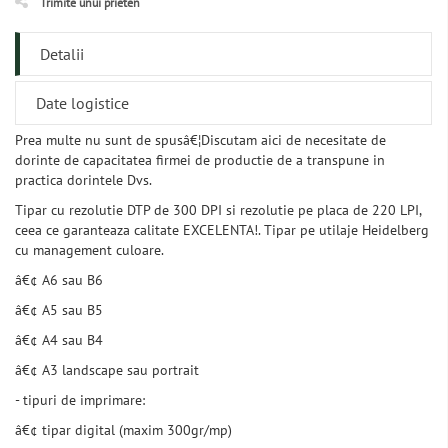
Trimite unui prieten
Detalii
Date logistice
Prea multe nu sunt de spusâ€¦Discutam aici de necesitate de
dorinte de capacitatea firmei de productie de a transpune in
practica dorintele Dvs.
Tipar cu rezolutie DTP de 300 DPI si rezolutie pe placa de 220 LPI,
ceea ce garanteaza calitate EXCELENTA!. Tipar pe utilaje Heidelberg
cu management culoare.
â€¢ A6 sau B6
â€¢ A5 sau B5
â€¢ A4 sau B4
â€¢ A3 landscape sau portrait
- tipuri de imprimare:
â€¢ tipar digital (maxim 300gr/mp)