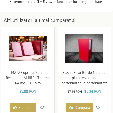
termen mediu:
3 – 5 zile
, în funcție de lucrare și cantitate
Alti utilizatori au mai cumparat si
MAPA Coperta Meniu
Cash - Rosu-Bordo Note de
Restaurant AMIRAL Thermo
plata restaurant
A4 Rosu U11979
personalizabilă personalizată
U11914
87.00 RON
15.24 RON
17.24 RON
Cumpara
Cumpara