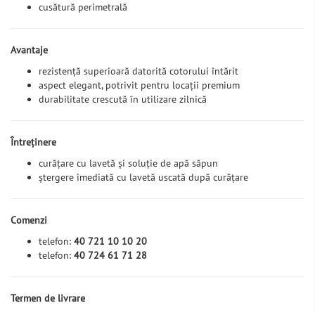
cusătură perimetrală
Avantaje
rezistență superioară datorită cotorului întărit
aspect elegant, potrivit pentru locații premium
durabilitate crescută în utilizare zilnică
Întreținere
curățare cu lavetă și soluție de apă săpun
ștergere imediată cu lavetă uscată după curățare
Comenzi
telefon:
40 721 10 10 20
telefon:
40 724 61 71 28
Termen de livrare