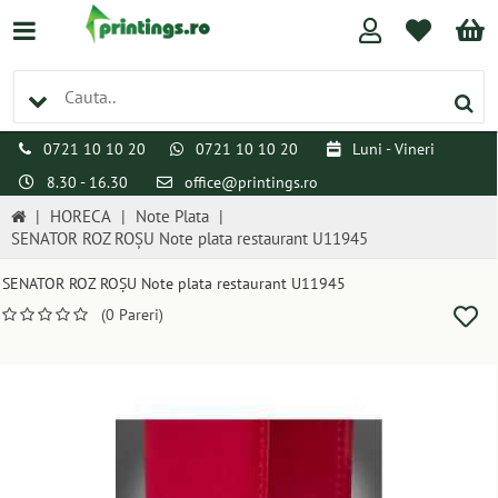
0721 10 10 20
0721 10 10 20
Luni - Vineri
8.30 - 16.30
office@printings.ro
|
HORECA
|
Note Plata
|
SENATOR ROZ ROȘU Note plata restaurant U11945
SENATOR ROZ ROȘU Note plata restaurant U11945
(0 Pareri)