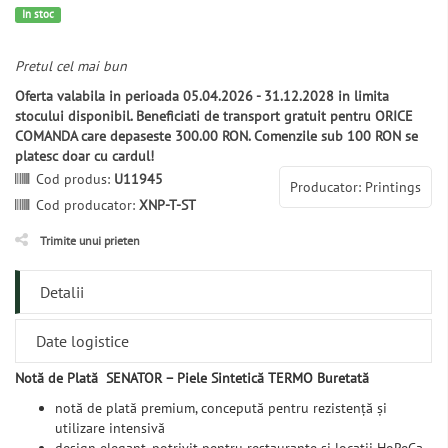
In stoc
Pretul cel mai bun
Oferta valabila in perioada 05.04.2026 - 31.12.2028 in limita
stocului disponibil. Beneficiati de transport gratuit pentru ORICE
COMANDA care depaseste 300.00 RON. Comenzile sub 100 RON se
platesc doar cu cardul!
Cod produs:
U11945
Producator: Printings
Cod producator:
XNP-T-ST
Trimite unui prieten
Detalii
Date logistice
Notă de Plată SENATOR – Piele Sintetică TERMO Buretată
notă de plată premium, concepută pentru rezistență și
utilizare intensivă