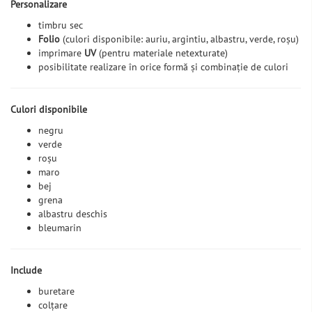
Personalizare
timbru sec
Folio
(culori disponibile: auriu, argintiu, albastru, verde, roșu)
imprimare
UV
(pentru materiale netexturate)
posibilitate realizare în orice formă și combinație de culori
Culori disponibile
negru
verde
roșu
maro
bej
grena
albastru deschis
bleumarin
Include
buretare
colțare