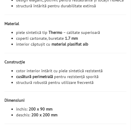
design elegant, potrivit pentru restaurante și locații HoReCa
structură întărită pentru durabilitate extinsă
Material
piele sintetică tip
Thermo
– calitate superioară
coperti cartonate, buretate
1.7 mm
interior căptușit cu
material plasifiat alb
Construcție
cotor interior întărit cu piele sintetică rezistentă
cusătură perimetrală
pentru rezistență sporită
structură robustă pentru utilizare frecventă
Dimensiuni
închis:
200 x 90 mm
deschis:
200 x 200 mm