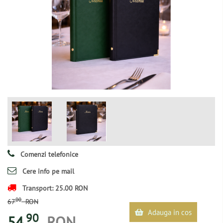
Comenzi telefonice
Cere info pe mail
Transport: 25.00 RON
00
67
RON
Adauga in cos
90
54
RON