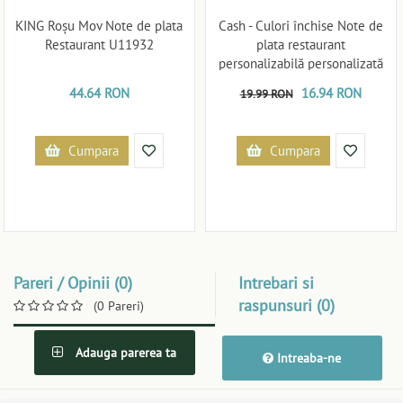
KING Roșu Mov Note de plata
Cash - Culori închise Note de
Restaurant U11932
plata restaurant
personalizabilă personalizată
U11913
44.64 RON
16.94 RON
19.99 RON
Cumpara
Cumpara
Pareri / Opinii (0)
Intrebari si
raspunsuri (0)
(0 Pareri)
Adauga parerea ta
Intreaba-ne