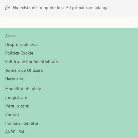
Nu exista nici o opinie inca. Fii primul care adauga.
Acasa
Despre cookie-uri
Politica Cookie
Politica de Confidentialitate
Termeni de Utilizare
Harta site
Modalitati de plata
Inregistrare
Intra in cont
Contact
Formular de retur
ANPC - SAL