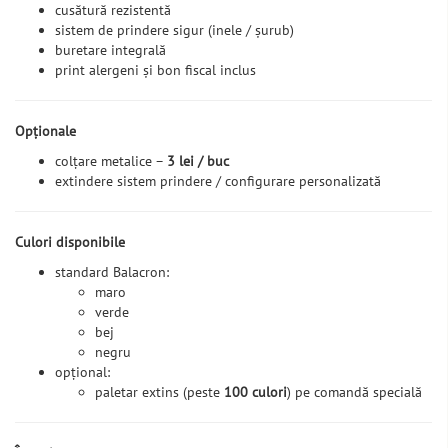
cusătură rezistentă
sistem de prindere sigur (inele / șurub)
buretare integrală
print alergeni și bon fiscal inclus
Opționale
colțare metalice –
3 lei / buc
extindere sistem prindere / configurare personalizată
Culori disponibile
standard Balacron:
maro
verde
bej
negru
opțional:
paletar extins (peste
100 culori
) pe comandă specială