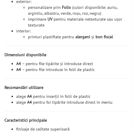
exterior:
personalizare prin
Folio
(culori disponibile: auriu,
argintiu, albastru, verde, roșu, roz, negru)
imprimare
UV
pentru materiale netexturate sau ușor
texturate
interior:
printuri plastifiate pentru
alergeni
și
bon fiscal
Dimensiuni disponibile
A4
– pentru file tipărite și introduse direct
A4
– pentru file introduse în folii de plastic
Recomandări utilizare
alege
A4
pentru inserții în folii de plastic
alege
A4
pentru foi tipărite introduse direct în meniu
Caracteristici principale
finisaje de calitate superioară