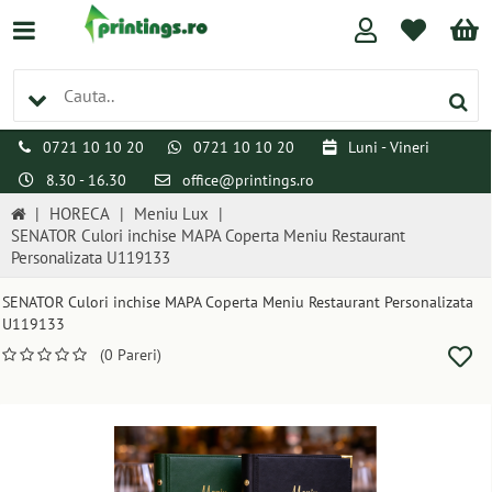
0721 10 10 20
0721 10 10 20
Luni - Vineri
8.30 - 16.30
office@printings.ro
|
HORECA
|
Meniu Lux
|
SENATOR Culori inchise MAPA Coperta Meniu Restaurant
Personalizata U119133
SENATOR Culori inchise MAPA Coperta Meniu Restaurant Personalizata
U119133
(0 Pareri)