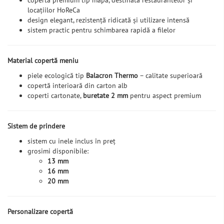
copertă premium tip mapă, destinată restaurantelor și
locațiilor HoReCa
design elegant, rezistență ridicată și utilizare intensă
sistem practic pentru schimbarea rapidă a filelor
Material copertă meniu
piele ecologică tip
Balacron Thermo
– calitate superioară
copertă interioară din carton alb
coperti cartonate,
buretate 2 mm
pentru aspect premium
Sistem de prindere
sistem cu inele inclus în preț
grosimi disponibile:
13 mm
16 mm
20 mm
Personalizare copertă