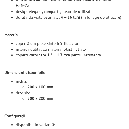
accesoriu esențial pentru restaurante, cafenele și locații
HoReCa
design elegant, compact și ușor de utilizat
durată de viață estimată:
4 – 16 luni
(în funcție de utilizare)
Material
copertă din piele sintetică Balacron
interior dublat cu material plastifiat alb
coperti cartonate
1.5 – 1.7 mm
pentru rezistență
Dimensiuni disponibile
închis:
200 x 100 mm
deschis:
200 x 200 mm
Configurații
disponibil în variantă: