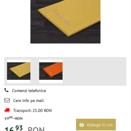
Comenzi telefonice
Cere info pe mail
Transport: 25.00 RON
00
19
RON
Adauga in cos
93
16
RON