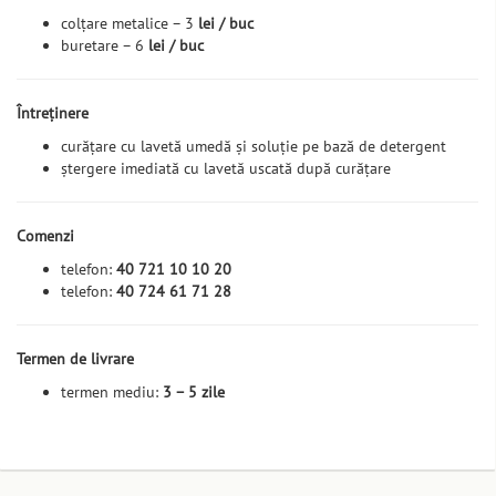
colțare metalice – 3
lei / buc
buretare – 6
lei / buc
Întreținere
curățare cu lavetă umedă și soluție pe bază de detergent
ștergere imediată cu lavetă uscată după curățare
Comenzi
telefon:
40 721 10 10 20
telefon:
40 724 61 71 28
Termen de livrare
termen mediu:
3 – 5 zile