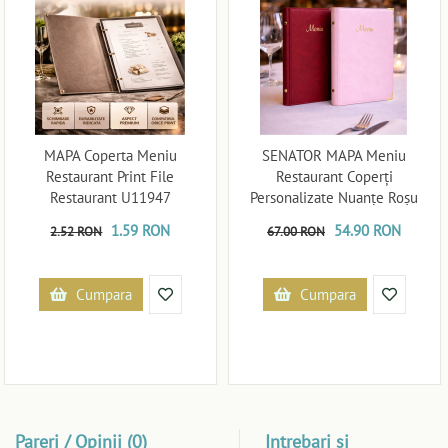
MAPA Coperta Meniu
SENATOR MAPA Meniu
Restaurant Print File
Restaurant Coperți
Restaurant U11947
Personalizate Nuanțe Roșu
U119132
1.59 RON
54.90 RON
2.52 RON
67.00 RON
Cumpara
Cumpara
Pareri / Opinii (0)
Intrebari si