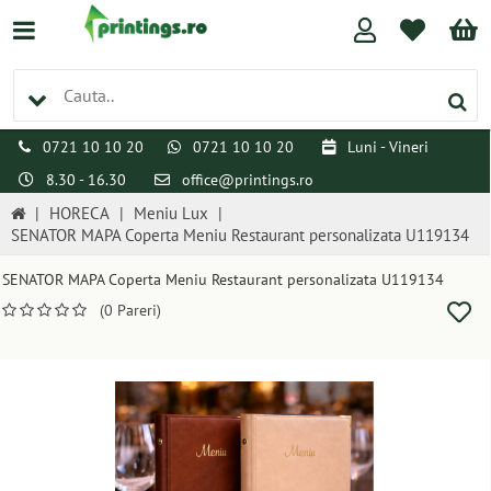
0721 10 10 20
0721 10 10 20
Luni - Vineri
8.30 - 16.30
office@printings.ro
|
HORECA
|
Meniu Lux
|
SENATOR MAPA Coperta Meniu Restaurant personalizata U119134
SENATOR MAPA Coperta Meniu Restaurant personalizata U119134
(0 Pareri)