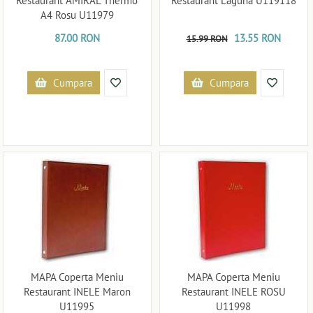
Restaurant AMIRAL Thermo
Restaurant Laguna U119118
A4 Rosu U11979
87.00 RON
13.55 RON
15.99 RON
Cumpara
Cumpara
MAPA Coperta Meniu
MAPA Coperta Meniu
Restaurant INELE Maron
Restaurant INELE ROSU
U11995
U11998