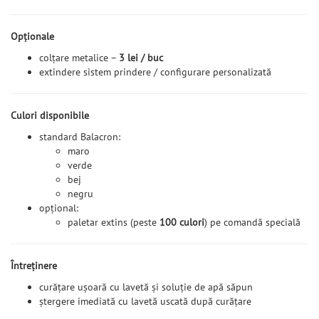
Opționale
colțare metalice –
3 lei / buc
extindere sistem prindere / configurare personalizată
Culori disponibile
standard Balacron:
maro
verde
bej
negru
opțional:
paletar extins (peste
100 culori
) pe comandă specială
Întreținere
curățare ușoară cu lavetă și soluție de apă săpun
ștergere imediată cu lavetă uscată după curățare