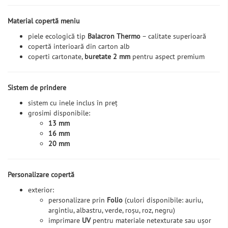
Material copertă meniu
piele ecologică tip
Balacron Thermo
– calitate superioară
copertă interioară din carton alb
coperti cartonate,
buretate 2 mm
pentru aspect premium
Sistem de prindere
sistem cu inele inclus în preț
grosimi disponibile:
13 mm
16 mm
20 mm
Personalizare copertă
exterior:
personalizare prin
Folio
(culori disponibile: auriu,
argintiu, albastru, verde, roșu, roz, negru)
imprimare
UV
pentru materiale netexturate sau ușor