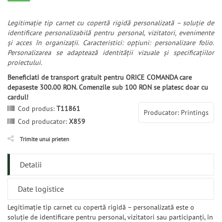
Legitimație tip carnet cu copertă rigidă personalizată – soluție de
identificare personalizabilă pentru personal, vizitatori, evenimente
și acces în organizații. Caracteristici: opțiuni: personalizare folio.
Personalizarea se adaptează identității vizuale și specificațiilor
proiectului.
Beneficiati de transport gratuit pentru ORICE COMANDA care
depaseste 300.00 RON. Comenzile sub 100 RON se platesc doar cu
cardul!
Cod produs:
T11861
Producator: Printings
Cod producator:
X859
Trimite unui prieten
Detalii
Date logistice
Legitimație tip carnet cu copertă rigidă – personalizată este o
soluție de identificare pentru personal, vizitatori sau participanți, în