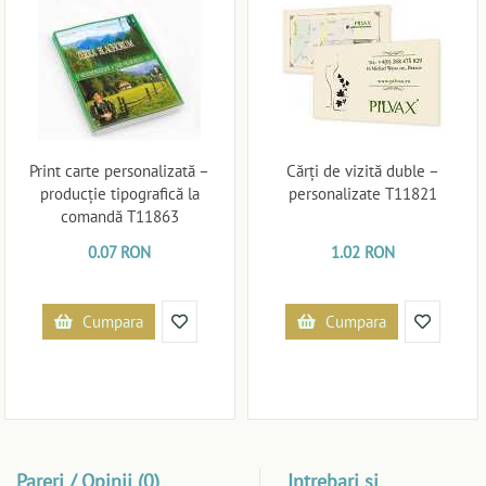
Print carte personalizată –
Cărți de vizită duble –
producție tipografică la
personalizate T11821
comandă T11863
0.07 RON
1.02 RON
Cumpara
Cumpara
Pareri / Opinii (0)
Intrebari si