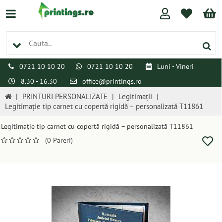
0721 10 10 20
0721 10 10 20
Luni - Vineri
8.30 - 16.30
office@printings.ro
|
PRINTURI PERSONALIZATE
|
Legitimații
|
Legitimație tip carnet cu copertă rigidă – personalizată T11861
Legitimație tip carnet cu copertă rigidă – personalizată T11861
(0 Pareri)