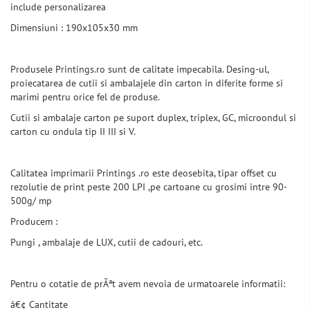
include personalizarea
Dimensiuni : 190x105x30 mm
Produsele Printings.ro sunt de calitate impecabila. Desing-ul,
proiecatarea de cutii si ambalajele din carton in diferite forme si
marimi pentru orice fel de produse.
Cutii si ambalaje carton pe suport duplex, triplex, GC, microondul si
carton cu ondula tip II III si V.
Calitatea imprimarii Printings .ro este deosebita, tipar offset cu
rezolutie de print peste 200 LPI ,pe cartoane cu grosimi intre 90-
500g/ mp
Producem :
Pungi , ambalaje de LUX, cutii de cadouri, etc.
Pentru o cotatie de prÃªt avem nevoia de urmatoarele informatii:
â€¢ Cantitate