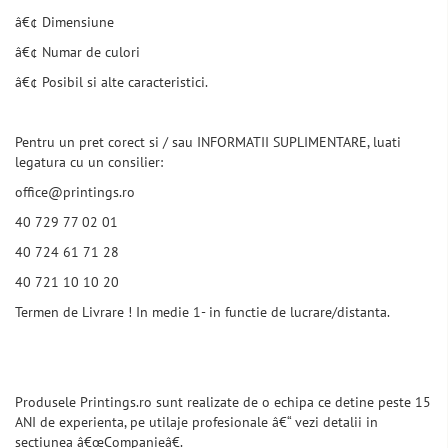
â€¢ Dimensiune
â€¢ Numar de culori
â€¢ Posibil si alte caracteristici.
Pentru un pret corect si / sau INFORMATII SUPLIMENTARE, luati
legatura cu un consilier:
office@printings.ro
40 729 77 02 01
40 724 61 71 28
40 721 10 10 20
Termen de Livrare ! In medie 1- in functie de lucrare/distanta.
Produsele Printings.ro sunt realizate de o echipa ce detine peste 15
ANI de experienta, pe utilaje profesionale â€“ vezi detalii in
sectiunea â€œCompanieâ€.