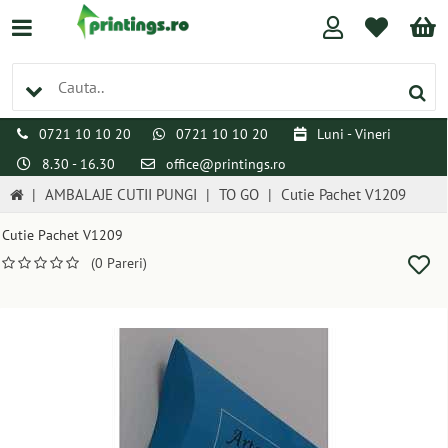
0721 10 10 20
0721 10 10 20
Luni - Vineri
8.30 - 16.30
office@printings.ro
|
AMBALAJE CUTII PUNGI
|
TO GO
|
Cutie Pachet V1209
Cutie Pachet V1209
(0 Pareri)