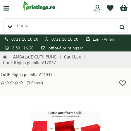
0721 10 10 20
0721 10 10 20
Luni - Vineri
8.30 - 16.30
office@printings.ro
|
AMBALAJE CUTII PUNGI
|
Cutii Lux
|
CutiE Rigida pliabila V12037
CutiE Rigida pliabila V12037
(0 Pareri)