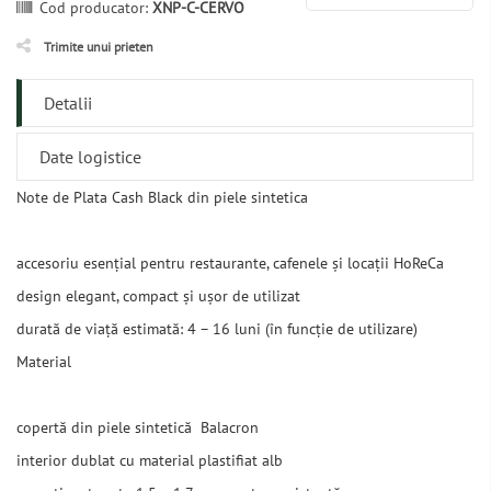
Cod producator:
XNP-C-CERVO
Trimite unui prieten
Detalii
Date logistice
Note de Plata Cash Black din piele sintetica
accesoriu esențial pentru restaurante, cafenele și locații HoReCa
design elegant, compact și ușor de utilizat
durată de viață estimată: 4 – 16 luni (în funcție de utilizare)
Material
copertă din piele sintetică Balacron
interior dublat cu material plastifiat alb