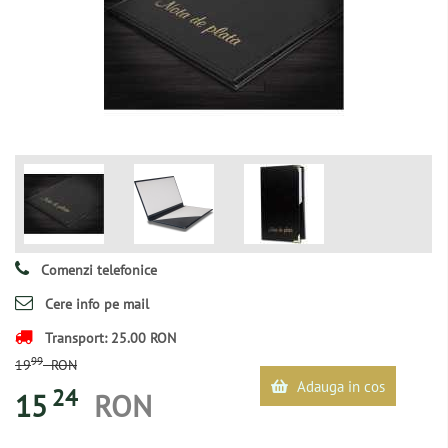
Comenzi telefonice
Cere info pe mail
Transport: 25.00 RON
99
19
RON
Adauga in cos
24
15
RON