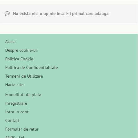
Nu exista nici o opinie inca. Fii primul care adauga.
Acasa
Despre cookie-uri
Politica Cookie
Politica de Confidentialitate
Termeni de Utilizare
Harta site
Modalitati de plata
Inregistrare
Intra in cont
Contact
Formular de retur
ANPC - SAL