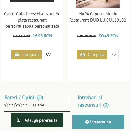
Cash - Culori deschise Note de
MAPA Coperta Meniu
plata restaurant
Restaurant DUO LUX U119102
personalizabilă personalizată
U11919
16.93 RON
90.49 RON
19.00 RON
120.49 RON
Cumpara
Cumpara
Pareri / Opinii (0)
Intrebari si
raspunsuri (0)
(0 Pareri)
Adauga parerea ta
Intreaba-ne