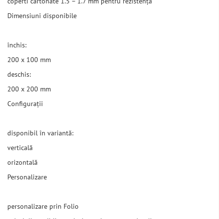
coperti cartonate 1.5 – 1.7 mm pentru rezistență
Dimensiuni disponibile
închis:
200 x 100 mm
deschis:
200 x 200 mm
Configurații
disponibil în variantă:
verticală
orizontală
Personalizare
personalizare prin Folio