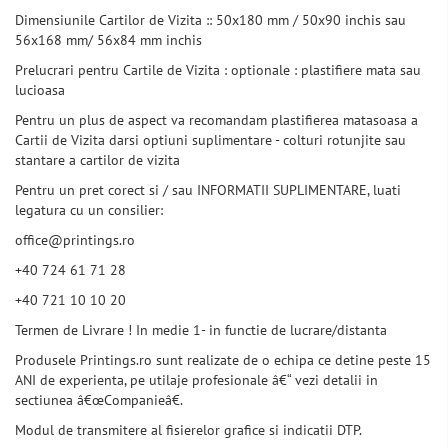
Dimensiunile Cartilor de Vizita :: 50x180 mm / 50x90 inchis sau
56x168 mm/ 56x84 mm inchis
Prelucrari pentru Cartile de Vizita : optionale : plastifiere mata sau
lucioasa
Pentru un plus de aspect va recomandam plastifierea matasoasa a
Cartii de Vizita darsi optiuni suplimentare - colturi rotunjite sau
stantare a cartilor de vizita
Pentru un pret corect si / sau INFORMATII SUPLIMENTARE, luati
legatura cu un consilier:
office@printings.ro
+40 724 61 71 28
+40 721 10 10 20
Termen de Livrare ! In medie 1- in functie de lucrare/distanta
Produsele Printings.ro sunt realizate de o echipa ce detine peste 15
ANI de experienta, pe utilaje profesionale â€“ vezi detalii in
sectiunea â€œCompanieâ€.
Modul de transmitere al fisierelor grafice si indicatii DTP.