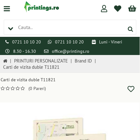
0721 10 10 20
0721 10 10 20
Luni - Vineri
8.30 - 16.30
office@printings.ro
|
PRINTURI PERSONALIZATE
|
Brand ID
|
Carti de vizita duble T11821
Carti de vizita duble T11821
(0 Pareri)