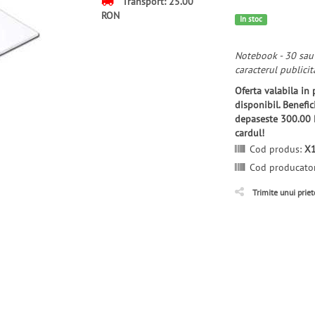
Transport: 25.00
RON
In stoc
Notebook - 30 sau 
caracterul publicit
Oferta valabila in
disponibil. Benefi
depaseste 300.00 
cardul!
Cod produs:
X
Cod producato
Trimite unui prie