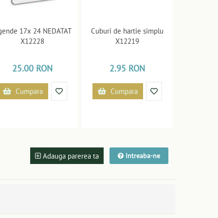
gende 17x 24 NEDATAT
Cuburi de hartie simplu
X12228
X12219
25.00 RON
2.95 RON
Cumpara
Cumpara
Adauga parerea ta
Intreaba-ne