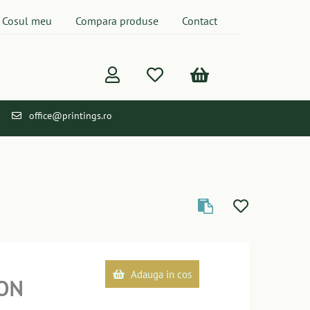
Cosul meu
Compara produse
Contact
office@printings.ro
Adauga in cos
ON