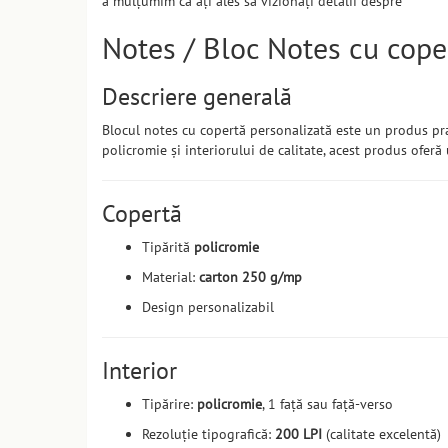
ă mulțumim că ați ales să vizionați detalii despre
Notes / Bloc Notes cu cope
Descriere generală
Blocul notes cu copertă personalizată este un produs prac
policromie și interiorului de calitate, acest produs ofer
Copertă
Tipărită
policromie
Material:
carton 250 g/mp
Design personalizabil
Interior
Tipărire:
policromie
, 1 față sau față-verso
Rezoluție tipografică:
200 LPI
(calitate excelentă)