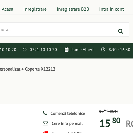
Acasa
Inregistrare
Inregistrare B2B
Intra in cont
10 10 20
0721 10 10 20
Luni - Vineri
8.30 - 16.30
ersonalizat + Coperta X12212
49
17
RON
Comenzi telefonice
80
15
R
Cere info pe mail