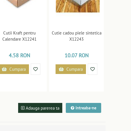
Cutii Kraft pentru
Cutie cadou piele sintetica
Calendare X12241
X12243
4.58 RON
10.07 RON
Cumpara
Cumpara
Adauga parerea ta
Intreaba-ne