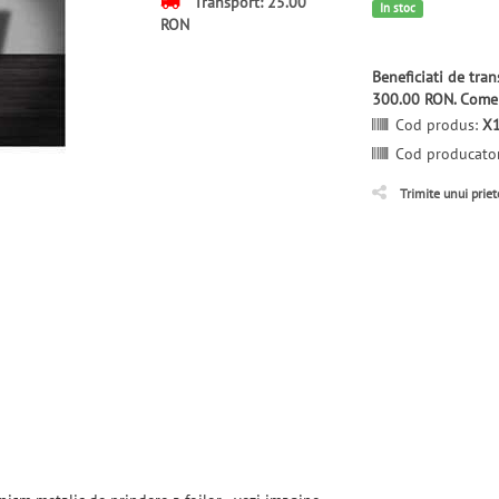
Transport: 25.00
In stoc
RON
Beneficiati de tr
300.00 RON. Comen
Cod produs:
X
Cod producato
Trimite unui prie