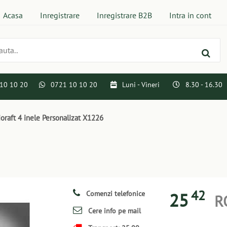
Acasa
Inregistrare
Inregistrare B2B
Intra in cont
10 10 20
0721 10 10 20
Luni - Vineri
8.30 - 16.30
ioraft 4 inele Personalizat X1226
42
25
Comenzi telefonice
R
Cere info pe mail