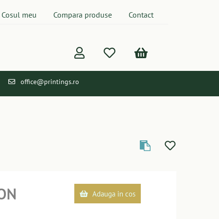
Cosul meu
Compara produse
Contact
office@printings.ro
ON
Adauga in cos