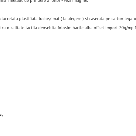
m metalic de prindere a foilor - vezi imagine.
ucretata plastifiata lucios/ mat ( la alegere ) si caserata pe carton lega
tru o calitate tactila deosebita folosim hartie alba offset import 70g/mp N
E: