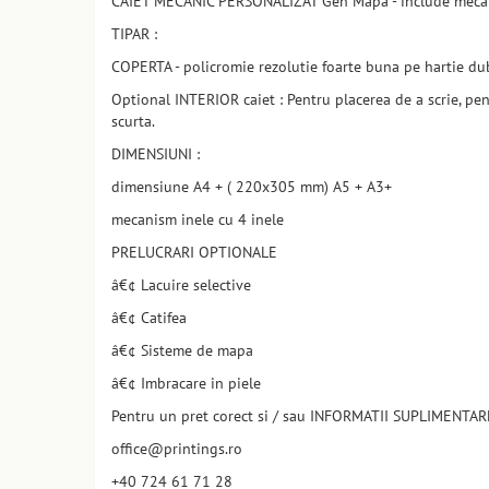
CAIET MECANIC PERSONALIZAT Gen Mapa - include mecanis
TIPAR :
COPERTA - policromie rezolutie foarte buna pe hartie dubl
Optional INTERIOR caiet : Pentru placerea de a scrie, pen
scurta.
DIMENSIUNI :
dimensiune A4 + ( 220x305 mm) A5 + A3+
mecanism inele cu 4 inele
PRELUCRARI OPTIONALE
â€¢ Lacuire selective
â€¢ Catifea
â€¢ Sisteme de mapa
â€¢ Imbracare in piele
Pentru un pret corect si / sau INFORMATII SUPLIMENTAR
office@printings.ro
+40 724 61 71 28