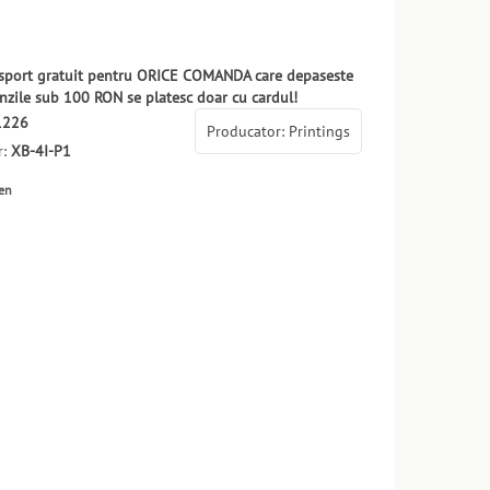
ansport gratuit pentru ORICE COMANDA care depaseste
zile sub 100 RON se platesc doar cu cardul!
1226
Producator: Printings
r:
XB-4I-P1
ten